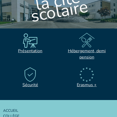
l
a
c
i
t
é
s
c
o
l
a
i
r
e
Présentation
Hébergement, demi
pension
Sécurité
Erasmus +
ACCUEIL
COLLÈGE